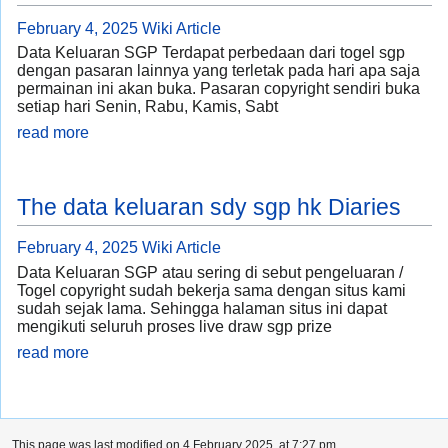
February 4, 2025
Wiki Article
Data Keluaran SGP Terdapat perbedaan dari togel sgp
dengan pasaran lainnya yang terletak pada hari apa saja
permainan ini akan buka. Pasaran copyright sendiri buka
setiap hari Senin, Rabu, Kamis, Sabt
read more
The data keluaran sdy sgp hk Diaries
February 4, 2025
Wiki Article
Data Keluaran SGP atau sering di sebut pengeluaran /
Togel copyright sudah bekerja sama dengan situs kami
sudah sejak lama. Sehingga halaman situs ini dapat
mengikuti seluruh proses live draw sgp prize
read more
This page was last modified on 4 February 2025, at 7:27 pm.