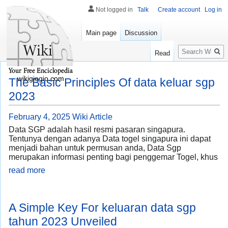
Not logged in
Talk
Create account
Log in
Main page
Discussion
Search
Read
wikigiogio.com
The Basic Principles Of data keluar sgp
2023
February 4, 2025
Wiki Article
Data SGP adalah hasil resmi pasaran singapura.
Tentunya dengan adanya Data togel singapura ini dapat
menjadi bahan untuk permusan anda, Data Sgp
merupakan informasi penting bagi penggemar Togel, khus
read more
A Simple Key For keluaran data sgp
tahun 2023 Unveiled